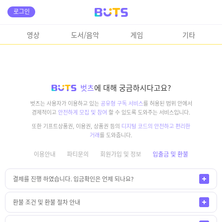
로그인
영상
도서/음악
게임
기타
벗츠
에 대해 궁금하시다고요?
벗츠는 사용자가 이용하고 있는
공유형 구독 서비스
를 허용된 범위 안에서
경제적이고
안전하게 모집 및 참여
할 수 있도록 도와주는 서비스입니다.
또한 기프트상품권, 이용권, 상품권 등의
디지털 코드의 안전하고 편리한
거래
를 도와줍니다.
이용안내
파티문의
회원가입 및 정보
입출금 및 환불
결제를 진행 하였습니다. 입금확인은 언제 되나요?
환불 조건 및 환불 절차 안내