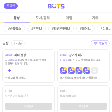
로그인
영상
도서/음악
게임
기타
#넷플릭스
#유튜브
#티빙/웨이브
#웨이브
#디즈
영상
#Hulu
파티 만들기
#Hulu
파티 생성
#Hulu
참여자 대기
지금
#Hulu
파티방 생성시 대기인원에게
#Hulu
파티 모집 시 알림톡을 받습니다.
알림톡이 전달 됩니다.
대기알림으로 빠르게 파티가입하자!!
직접 모집 해 보세요.
Hulu
Hulu
일본판 OTT hulu 공유
Hulu with Ads
모집종료
모집종료