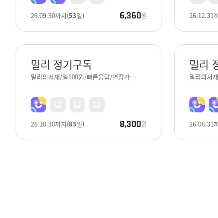
6,360
원
26.09.30
까지
(
53
일)
26.12.31
밀리 정기구독
밀리 
밀리의서재/일100원/빠른응답/연장가…
밀리의서재 
8,300
원
26.10.30
까지
(
83
일)
26.08.31