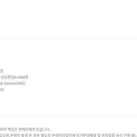
1호
2-성남분당A-0344호
 Service(AWS)
015
무와 책임은 판매자에게 있습니다.
하고 있으며,분쟁이 발생 된 경우 별도의 분쟁처리절차에 의거분쟁해결 및 청약철회 등이 진행 됩니