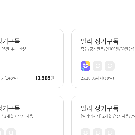
정기구독
밀리 정기구독
95원 추가 한분
즉답/공지필독/일100원/60일단
13,585
원
까지
(
143
일)
26.10.06
까지
(
59
일)
정기구독
밀리 정기구독
/ 2개월 / 즉시 사용
[밀리의서재] 2개월 /즉시사용/