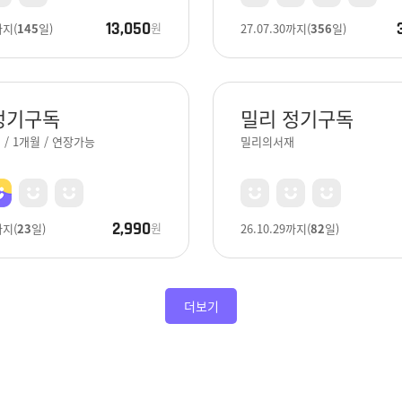
13,050
원
까지
(
145
일)
27.07.30
까지
(
356
일)
정기구독
밀리 정기구독
/ 1개월 / 연장가능
밀리의서재
2,990
원
까지
(
23
일)
26.10.29
까지
(
82
일)
더보기