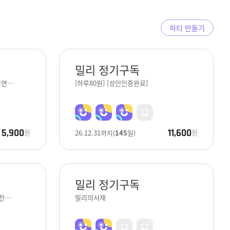
파티 만들기
밀리 정기구독
위연…
[하루80원] [성인인증완료]
5,900
11,600
원
원
26.12.31
까지
(
145
일)
밀리 정기구독
안전…
밀리의서재