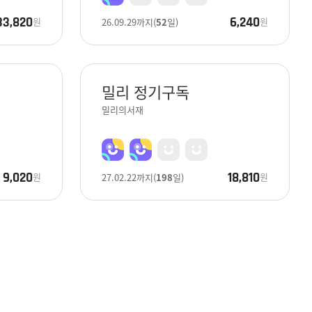
33,820
6,240
원
원
26.09.29
까지
(
52
일)
밀리 정기구독
밀리의서재
9,020
18,810
원
원
27.02.22
까지
(
198
일)