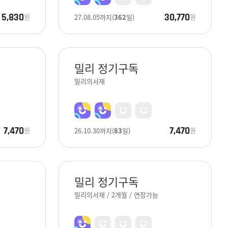
5,830
30,770
원
원
27.08.05
까지
(
362
일)
밀리 정기구독
밀리의서재
7,470
7,470
원
원
26.10.30
까지
(
83
일)
밀리 정기구독
밀리의서재 / 2개월 / 연장가능