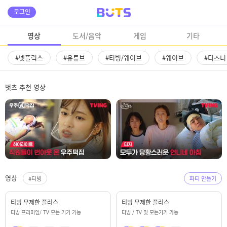
로그인
영상
도서/음악
게임
기타
#넷플릭스
#유튜브
#티빙/웨이브
#웨이브
#디즈
벗츠 추천 영상
영상
#티빙
파티 만들기
티빙 무제한 플러스
티빙 무제한 플러스
티빙 프리미엄/ TV 모든 기기 가능
티빙 / TV 및 모든기기 가능