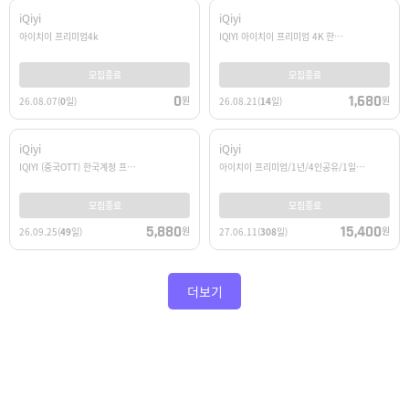
iQiyi
iQiyi
아이치이 프리미엄4k
IQIYI 아이치이 프리미엄 4K 한…
모집종료
모집종료
0
1,680
원
원
26.08.07
(
0
일)
26.08.21
(
14
일)
iQiyi
iQiyi
IQIYI (중국OTT) 한국계정 프…
아이치이 프리미엄/1년/4인공유/1일…
모집종료
모집종료
5,880
15,400
원
원
26.09.25
(
49
일)
27.06.11
(
308
일)
더보기