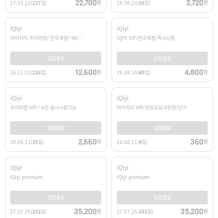
22,700
2,720
원
원
27.03.22
(
227
일)
26.08.23
(
16
일)
iQiyi
iQiyi
아이치이 프리미엄/ 한국계정/ 4K/…
iQIYI VIP/한국계정/즉시시청
모집종료
모집종료
12,600
4,800
원
원
26.12.11
(
126
일)
26.09.16
(
40
일)
iQiyi
iQiyi
프리미엄 VIP / 4인 동시시청가능
아이치이 VIP/한달공유/4인팟/단기
모집종료
모집종료
2,660
360
원
원
26.09.11
(
35
일)
26.08.11
(
4
일)
iQiyi
iQiyi
iQiyi premium
iQiyi premium
모집종료
모집종료
35,200
35,200
원
원
27.07.25
(
352
일)
27.07.25
(
352
일)