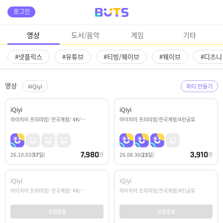
로그인
영상
도서/음악
게임
기타
#넷플릭스
#유튜브
#티빙/웨이브
#웨이브
#디즈니
영상
#iQiyi
파티 만들기
iQiyi
iQiyi
아이치이 프리미엄/ 한국계정/ 4K/…
아이치이 프리미엄/한국계정/4인공유
7,980
3,910
원
원
26.10.03
(
57
일)
26.08.30
(
23
일)
iQiyi
iQiyi
아이치이 프리미엄/ 한국계정/ 4K/…
아이치이 프리미엄/한국계정/4인공유
모집종료
모집종료