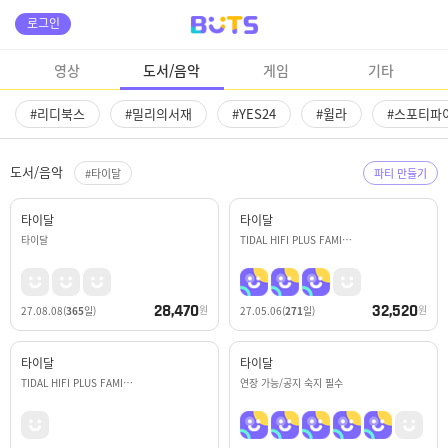
로그인
영상
도서/음악
게임
기타
#리디북스
#밀리의서재
#YES24
#윌라
#스포티파
도서/음악
#타이달
파티 만들기
타이달
타이달
타이달
TIDAL HIFI PLUS FAMI…
28,470
32,520
원
원
27.08.08
(
365
일)
27.05.06
(
271
일)
타이달
타이달
TIDAL HIFI PLUS FAMI…
연장 가능/공지 숙지 필수