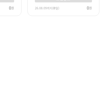
0
0
원
원
26.08.09
까지
(
0
일)