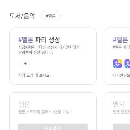
도서/음악
#멜론
#멜론
파티 생성
#멜론
지금
#멜론
파티방 생성시 대기인원에게
#멜론
파티
알림톡이 전달 됩니다.
직접 모집 해 보세요.
대기알림으
멜론
멜론
멜론 스트리밍 플러스 (연장 가능)
멜론 반값
모집종료