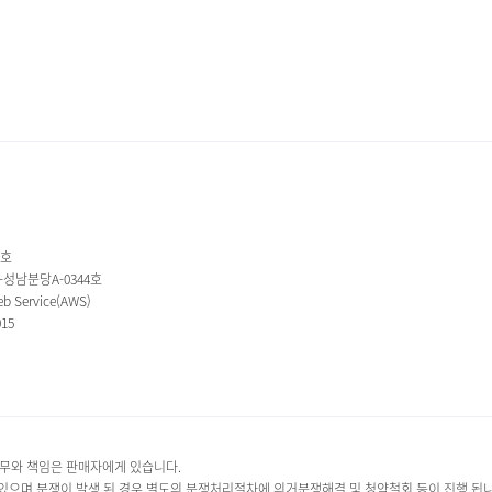
1호
2-성남분당A-0344호
 Service(AWS)
015
무와 책임은 판매자에게 있습니다.
하고 있으며,분쟁이 발생 된 경우 별도의 분쟁처리절차에 의거분쟁해결 및 청약철회 등이 진행 됩니