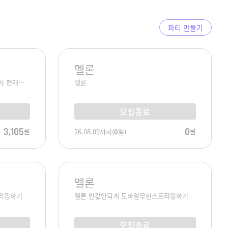
파티 만들기
멜론
서 현재…
멜론
모집종료
3,105
0
원
원
26.08.09
까지
(
0
일)
멜론
리밍하기
멜론 반값안되게 모바일무한스트리밍하기
모집종료