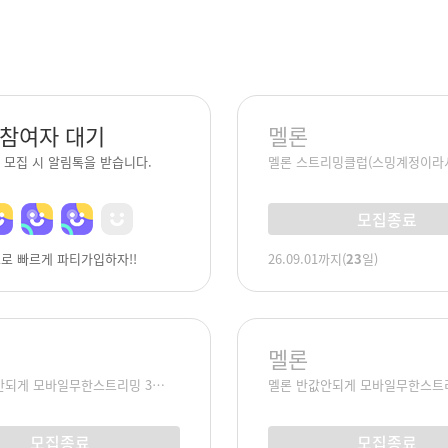
참여자 대기
멜론
 모집 시 알림톡을 받습니다.
멜론 스트리밍클럽(스밍계정이라
모집종료
로 빠르게 파티가입하자!!
26.09.01
까지
(
23
일)
멜론
안되게 모바일무한스트리밍 3…
멜론 반값안되게 모바일무한스트
모집종료
모집종료