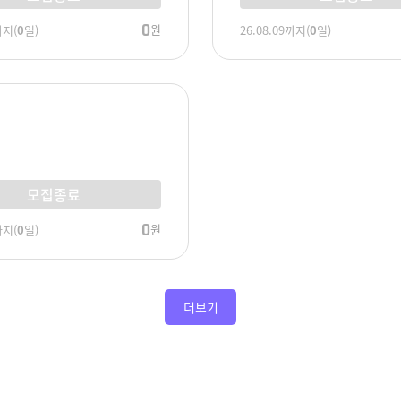
0
원
까지
(
0
일)
26.08.09
까지
(
0
일)
모집종료
0
원
까지
(
0
일)
더보기