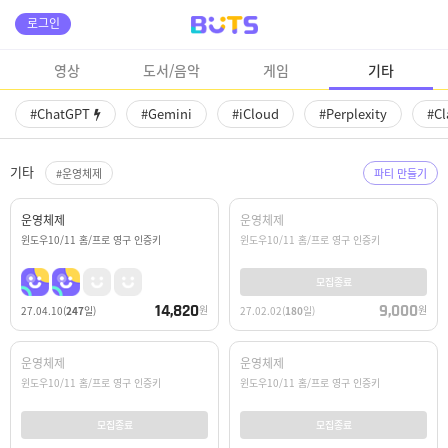
로그인
영상
도서/음악
게임
기타
#ChatGPT
#Gemini
#iCloud
#Perplexity
#Cl
기타
#운영체제
파티 만들기
운영체제
운영체제
윈도우10/11 홈/프로 영구 인증키
윈도우10/11 홈/프로 영구 인증키
모집종료
14,820
9,000
원
원
27.04.10
(
247
일)
27.02.02
(
180
일)
운영체제
운영체제
윈도우10/11 홈/프로 영구 인증키
윈도우10/11 홈/프로 영구 인증키
모집종료
모집종료