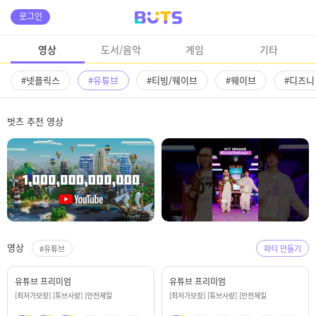
로그인
영상
도서/음악
게임
기타
#넷플릭스
#유튜브
#티빙/웨이브
#웨이브
#디즈니
벗츠 추천 영상
영상
#유튜브
파티 만들기
유튜브 프리미엄
유튜브 프리미엄
[최저가보장] [튜브사랑] [안전제일
[최저가보장] [튜브사랑] [안전제일