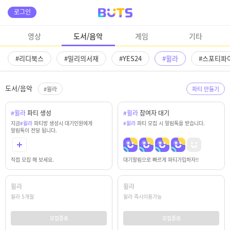
로그인
영상
도서/음악
게임
기타
#리디북스
#밀리의서재
#YES24
#윌라
#스포티파
도서/음악
#윌라
파티 만들기
#윌라
파티 생성
#윌라
참여자 대기
지금
#윌라
파티방 생성시 대기인원에게
#윌라
파티 모집 시 알림톡을 받습니다.
알림톡이 전달 됩니다.
대기알림으로 빠르게 파티가입하자!!
직접 모집 해 보세요.
윌라
윌라
윌라 5개월
윌라 즉시이용가능
모집종료
모집종료