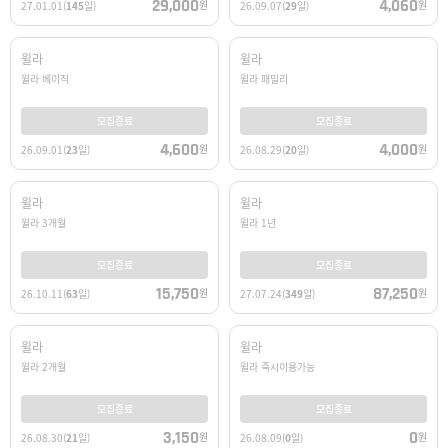
29,000
4,060
원
원
27.01.01
(
145
일)
26.09.07
(
29
일)
윌라
윌라
윌라 베이직
윌라 패밀리
모집종료
모집종료
4,600
4,000
원
원
26.09.01
(
23
일)
26.08.29
(
20
일)
윌라
윌라
윌라 3개월
윌라 1년
모집종료
모집종료
15,750
87,250
원
원
26.10.11
(
63
일)
27.07.24
(
349
일)
윌라
윌라
윌라 2개월
윌라 즉시이용가능
모집종료
모집종료
3,150
0
원
원
26.08.30
(
21
일)
26.08.09
(
0
일)