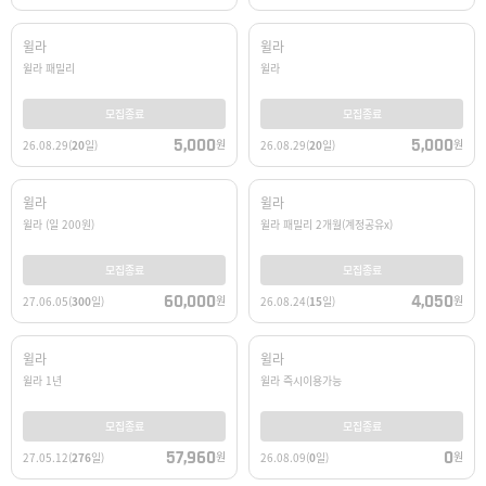
윌라
윌라
윌라 패밀리
윌라
모집종료
모집종료
5,000
5,000
원
원
26.08.29
(
20
일)
26.08.29
(
20
일)
윌라
윌라
윌라 (일 200원)
윌라 패밀리 2개월(계정공유x)
모집종료
모집종료
60,000
4,050
원
원
27.06.05
(
300
일)
26.08.24
(
15
일)
윌라
윌라
윌라 1년
윌라 즉시이용가능
모집종료
모집종료
57,960
0
원
원
27.05.12
(
276
일)
26.08.09
(
0
일)