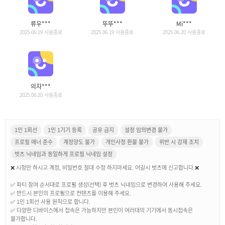
류우***
뚜뚜***
Mi***
2025.06.19 사용종료
2025.06.19 사용종료
2025.06.20 사용종료
의자***
2025.06.20 사용종료
1인 1회선
1인 1기기 등록
공유 금지
설정 임의변경 불가
프로필 매너 준수
계정양도 불가
개인사정 환불 불가
위반 시 강제 조치
벗츠 닉네임과 동일하게 프로필 닉네임 설정
❌ 시청만 하시고 계정, 비밀번호 절대 수정 하지마세요. 어길시 벗츠에 신고합니다 ❌
✅ 파티 참여 순서대로 프로필 생성(선택) 후 벗츠 닉네임으로 변경하여 사용해 주세요.
✅ 반드시 본인의 프로필으로 컨텐츠를 이용해 주세요.
✅ 1인 1회선 사용 원칙으로 합니다.
✅ 다양한 디바이스에서 접속은 가능하지만 본인이 여러대의 기기에서 동시접속은
불가합니다.