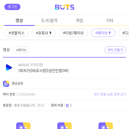
로그인
영상
도서/음악
게임
기타
#넷플릭스
#유튜브
#티빙/웨이브
#웨이브
#디
영상
#웨이브
파티 만들기
WAVVE 프리미엄
[최저가][바로시청][성인인증OK]
환승공유
파티 번호 :
1750209989
벗츠 환불 보증 정책 보기
0
종료일 :
종료 되었습니다.
(종료)
참여 비용 :
원