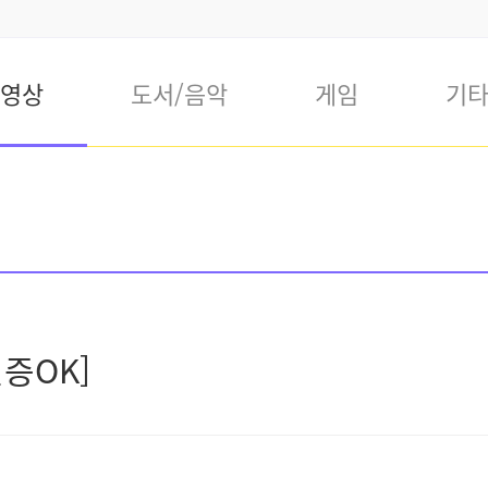
영상
도서/음악
게임
기
증OK]