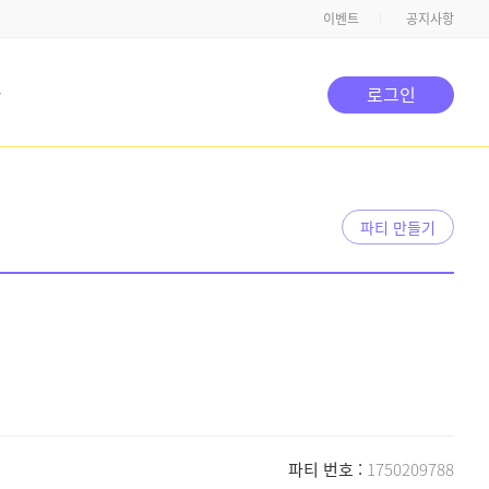
이벤트
공지사항
타
로그인
파티 만들기
파티 번호 :
1750209788