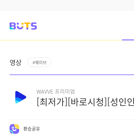
영상
#웨이브
WAVVE 프리미엄
[최저가][바로시청][성인인
환승공유