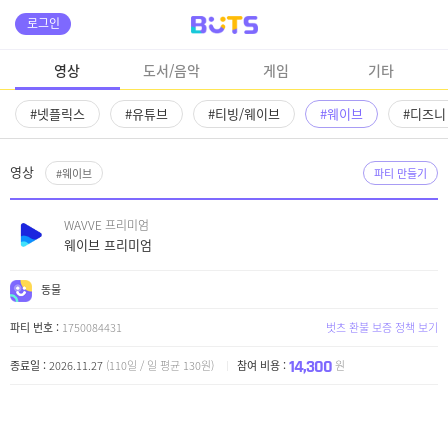
로그인
영상
도서/음악
게임
기타
#넷플릭스
#유튜브
#티빙/웨이브
#웨이브
#디즈
영상
#웨이브
파티 만들기
WAVVE 프리미엄
웨이브 프리미엄
동물
파티 번호 :
1750084431
벗츠 환불 보증 정책 보기
14,300
종료일 :
2026.11.27
(110일 / 일 평균 130원)
참여 비용 :
원