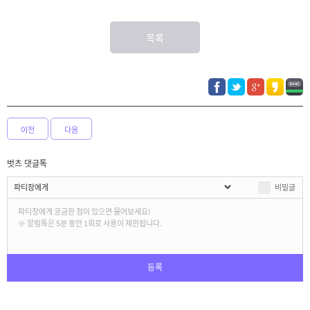
목록
이전
다음
벗츠 댓글톡
비밀글
등록