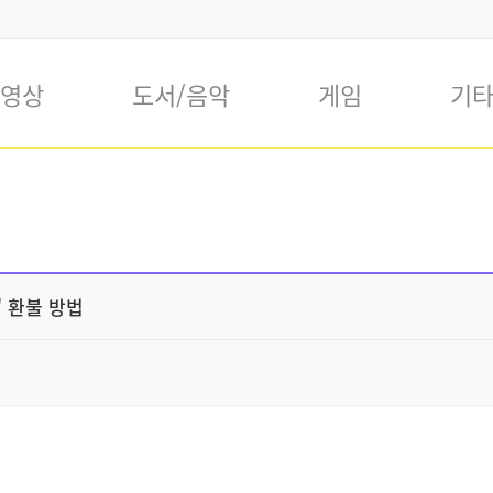
영상
도서/음악
게임
기
' 환불 방법